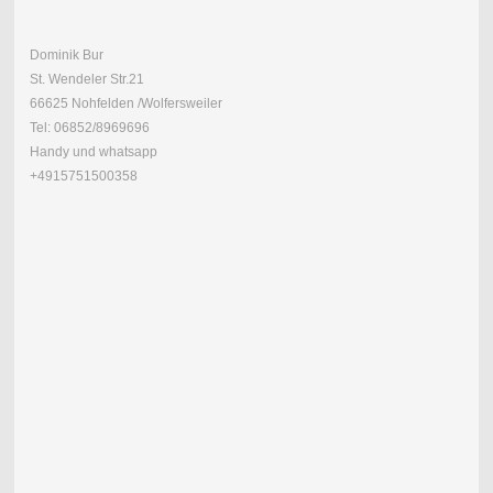
Dominik Bur
St. Wendeler Str.21
66625 Nohfelden /Wolfersweiler
Tel: 06852/8969696
Handy und whatsapp
+4915751500358