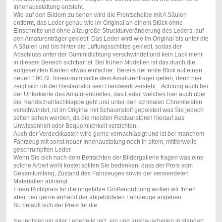
Innenausstattung entsteht.
Wie auf den Bildern zu sehen wird die Frontscheibe mit A Säulen
entfernt, das Leder genau wie im Original an einem Stück ohne
Einschnitte und ohne allzugroße Struckturveränderung des Leders, auf
den Amaturenträger geklebt. Das Leder wird wie im Original bis unter die
A Säulen und bis hinter die Lüftungsschlitze geklebt, sodas der
Abschluss unter der Gummidichtung verschwindet und kein Lack mehr
in diesem Bereich sichtbar ist. Bei frühen Modellen ist das durch die
aufgesetzten Kanten etwas einfacher. Bereits der erste Blick auf einen
neuen 190 SL Innenraum sollte dem Amaturenträger gelten, denn hier
zeigt sich ob der Restaurator sein Handwerk versteht. Achtung auch bei
der Unterkante des Amaturenbrettes, das Leder, welches hier auch über
die Handschuhfachklappe geht und unter den schmalen Chromleisten
verschwindet, ist im Original mit Schaumstoff gepolstert was Sie jedoch
selten sehen werden, da die meisten Restauratoren hierauf aus
Unwissenheit oder Bequemlichkeit verzichten.
Auch der Verdeckkasten wird gerne vernachläsigt und ist bei manchem
Fahrzeug mit sonst neuer Innenaustatung noch in altem, mittlerweile
geschrumpften Leder.
Wenn Sie sich nach dem Betrachten der Bildergallerie fragen was eine
solche Arbeit wohl kostet sollten Sie bedenken, dass der Preis vom
Gesamtumfang, Zustand des Fahrzeuges sowie der verwendeten
Materialien abhängt.
Einen Richtpreis für die ungefähre Größenordnung wollen wir Ihnen
aber hier gerne anhand der abgebildeten Fahrzeuge angeben.
So beläuft sich der Preis für die
Neupolsterung aller Lederteile incl. ein und ausbauarbeiten in standart