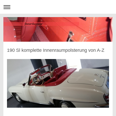
fineartluggage
190 Sl komplette Innenraumpolsterung von A-Z