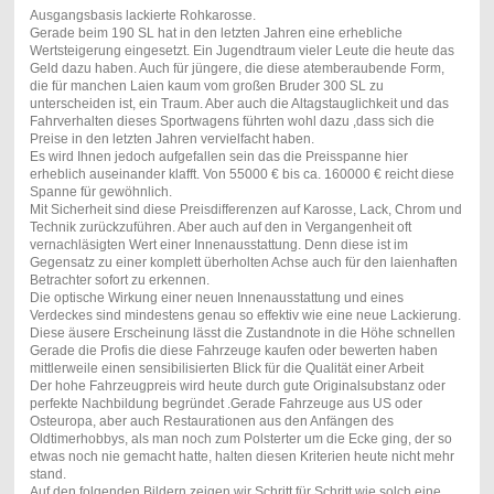
Ausgangsbasis lackierte Rohkarosse.
Gerade beim 190 SL hat in den letzten Jahren eine erhebliche
Wertsteigerung eingesetzt. Ein Jugendtraum vieler Leute die heute das
Geld dazu haben. Auch für jüngere, die diese atemberaubende Form,
die für manchen Laien kaum vom großen Bruder 300 SL zu
unterscheiden ist, ein Traum. Aber auch die Altagstauglichkeit und das
Fahrverhalten dieses Sportwagens führten wohl dazu ,dass sich die
Preise in den letzten Jahren vervielfacht haben.
Es wird Ihnen jedoch aufgefallen sein das die Preisspanne hier
erheblich auseinander klafft. Von 55000 € bis ca. 160000 € reicht diese
Spanne für gewöhnlich.
Mit Sicherheit sind diese Preisdifferenzen auf Karosse, Lack, Chrom und
Technik zurückzuführen. Aber auch auf den in Vergangenheit oft
vernachläsigten Wert einer Innenausstattung. Denn diese ist im
Gegensatz zu einer komplett überholten Achse auch für den laienhaften
Betrachter sofort zu erkennen.
Die optische Wirkung einer neuen Innenausstattung und eines
Verdeckes sind mindestens genau so effektiv wie eine neue Lackierung.
Diese äusere Erscheinung lässt die Zustandnote in die Höhe schnellen
Gerade die Profis die diese Fahrzeuge kaufen oder bewerten haben
mittlerweile einen sensibilisierten Blick für die Qualität einer Arbeit
Der hohe Fahrzeugpreis wird heute durch gute Originalsubstanz oder
perfekte Nachbildung begründet .Gerade Fahrzeuge aus US oder
Osteuropa, aber auch Restaurationen aus den Anfängen des
Oldtimerhobbys, als man noch zum Polsterter um die Ecke ging, der so
etwas noch nie gemacht hatte, halten diesen Kriterien heute nicht mehr
stand.
Auf den folgenden Bildern zeigen wir Schritt für Schritt wie solch eine