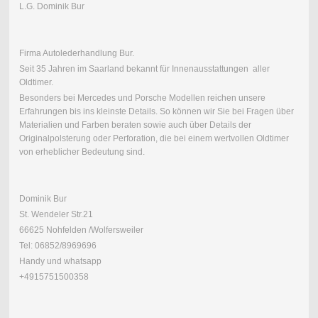
L.G. Dominik Bur
Firma Autolederhandlung Bur.
Seit 35 Jahren im Saarland bekannt für Innenausstattungen aller
Oldtimer.
Besonders bei Mercedes und Porsche Modellen reichen unsere
Erfahrungen bis ins kleinste Details. So können wir Sie bei Fragen über
Materialien und Farben beraten sowie auch über Details der
Originalpolsterung oder Perforation, die bei einem wertvollen Oldtimer
von erheblicher Bedeutung sind.
Dominik Bur
St. Wendeler Str.21
66625 Nohfelden /Wolfersweiler
Tel: 06852/8969696
Handy und whatsapp
+4915751500358